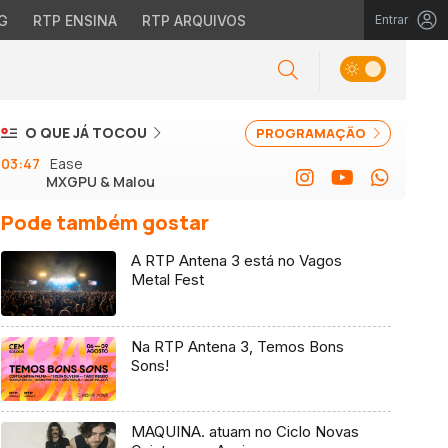
G
RTP ENSINA
RTP ARQUIVOS
Entrar
O QUE JÁ TOCOU
PROGRAMAÇÃO
03:47
Ease
MXGPU & Malou
Pode também gostar
A RTP Antena 3 está no Vagos
Metal Fest
Na RTP Antena 3, Temos Bons
Sons!
MAQUINA. atuam no Ciclo Novas