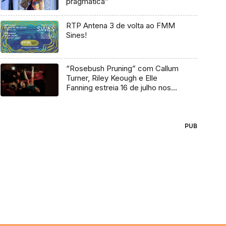
pragmática”
RTP Antena 3 de volta ao FMM
Sines!
“Rosebush Pruning” com Callum
Turner, Riley Keough e Elle
Fanning estreia 16 de julho nos
cinemas
PUB