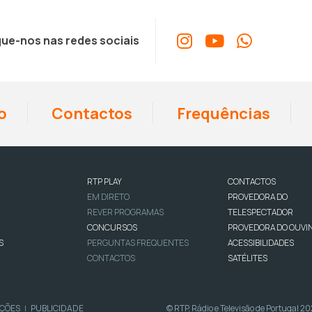
ue-nos nas redes sociais
o
Contactos
Frequências
RTP PLAY
CONTACTOS
EM DIRETO
PROVEDORA DO
REVER PROGRAMAS
TELESPECTADOR
CONCURSOS
PROVEDORA DO OUVI
S
PERGUNTAS FREQUENTES
ACESSIBILIDADES
CONTACTOS
SATÉLITES
IÇÕES
PUBLICIDADE
© RTP, Rádio e Televisão de Portugal 2
|