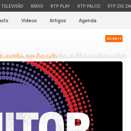
TELEVISÃO
RÁDIO
RTP PLAY
RTP PALCO
RTP ZIG ZA
asts
Vídeos
Artigos
Agenda
NO AR