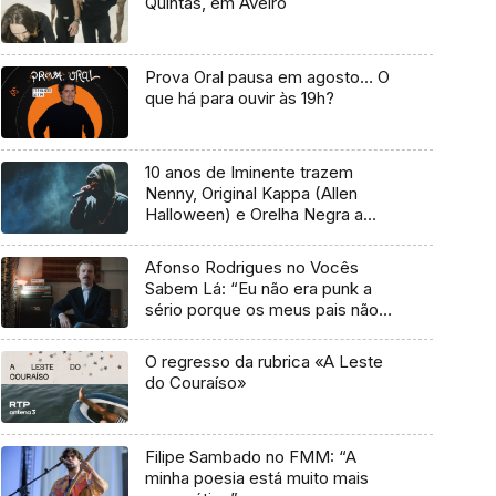
Quintas, em Aveiro
Prova Oral pausa em agosto… O
que há para ouvir às 19h?
10 anos de Iminente trazem
Nenny, Original Kappa (Allen
Halloween) e Orelha Negra a
Marvila
Afonso Rodrigues no Vocês
Sabem Lá: “Eu não era punk a
sério porque os meus pais não
me deixavam”
O regresso da rubrica «A Leste
do Couraíso»
Filipe Sambado no FMM: “A
minha poesia está muito mais