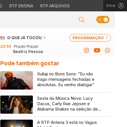
G
RTP ENSINA
RTP ARQUIVOS
Entrar
O QUE JÁ TOCOU
PROGRAMAÇÃO
23:53
Prazer Prazer
Beatriz Pessoa
Pode também gostar
Xullaji no Bons Sons: “Eu não
trago mensagens fechadas e
absolutas. Eu venho dialogar”
Sexta da Música Nova: Lucy
Dacus, Carly Rae Jepsen e
Alabama Shakes na seleção de 7
de agosto
A RTP Antena 3 está no Vagos