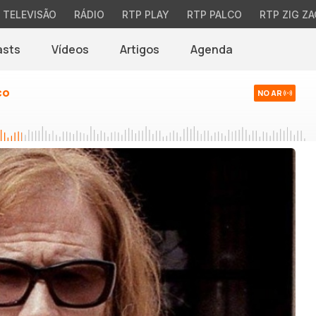
TELEVISÃO
RÁDIO
RTP PLAY
RTP PALCO
RTP ZIG ZA
asts
Vídeos
Artigos
Agenda
co
NO AR