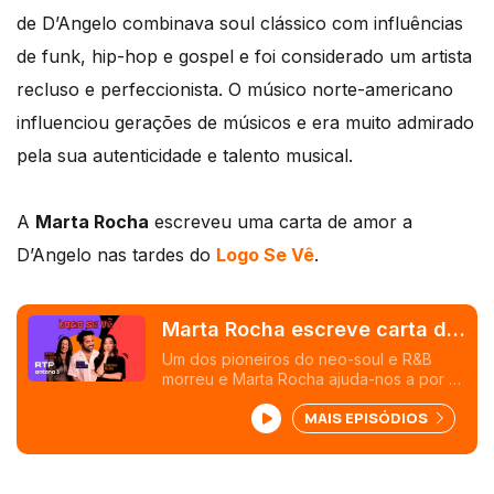
de D’Angelo combinava soul clássico com influências
de funk, hip-hop e gospel e foi considerado um artista
recluso e perfeccionista. O músico norte-americano
influenciou gerações de músicos e era muito admirado
pela sua autenticidade e talento musical.
A
Marta Rocha
escreveu uma carta de amor a
D’Angelo nas tardes do
Logo Se Vê
.
Marta Rocha escreve carta de
amor a D'Angelo
Um dos pioneiros do neo-soul e R&B
morreu e Marta Rocha ajuda-nos a por a
sua vida em revista. D'Angelo deixou-nos
MAIS EPISÓDIOS
aos 51 anos.