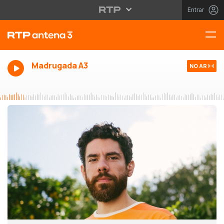
Entrar
Madrugada A3
NO AR