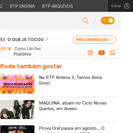
G
RTP ENSINA
RTP ARQUIVOS
Entrar
O QUE JÁ TOCOU
PROGRAMAÇÃO
03:16
Como Um Rei
Plutónio
Pode também gostar
Na RTP Antena 3, Temos Bons
Sons!
MAQUINA. atuam no Ciclo Novas
Quintas, em Aveiro
Prova Oral pausa em agosto… O