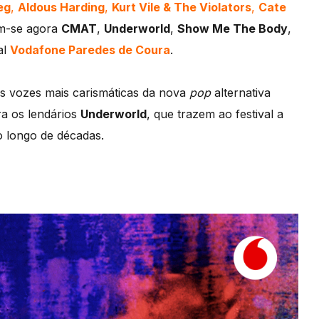
eg
,
Aldous Harding
,
Kurt Vile & The Violators
,
Cate
m-se agora
CMAT
,
Underworld
,
Show Me The Body
,
al
Vodafone Paredes de Coura
.
s vozes mais carismáticas da nova
pop
alternativa
ra os lendários
Underworld
, que trazem ao festival a
o longo de décadas.