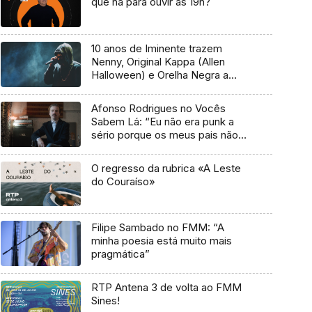
que há para ouvir às 19h?
10 anos de Iminente trazem
Nenny, Original Kappa (Allen
Halloween) e Orelha Negra a
Marvila
Afonso Rodrigues no Vocês
Sabem Lá: “Eu não era punk a
sério porque os meus pais não
me deixavam”
O regresso da rubrica «A Leste
do Couraíso»
Filipe Sambado no FMM: “A
minha poesia está muito mais
pragmática”
RTP Antena 3 de volta ao FMM
Sines!