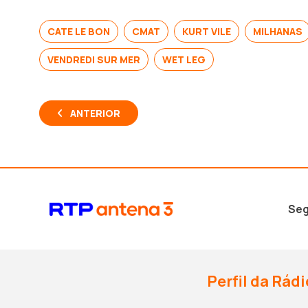
CATE LE BON
CMAT
KURT VILE
MILHANAS
VENDREDI SUR MER
WET LEG
ANTERIOR
Seg
Perfil da Rádi