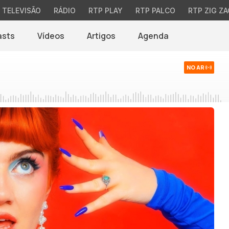
TELEVISÃO
RÁDIO
RTP PLAY
RTP PALCO
RTP ZIG ZA
asts
Vídeos
Artigos
Agenda
NO AR