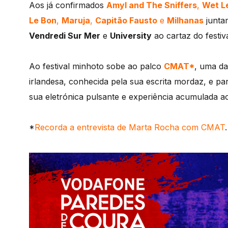
Aos já confirmados
Amyl and The Sniffers
,
Wet L
Le Bon
,
Maruja
,
Capitão Fausto
e
Milhanas
junta
Vendredi Sur Mer
e
University
ao cartaz do festiv
Ao festival minhoto sobe ao palco
CMAT*
, uma da
irlandesa, conhecida pela sua escrita mordaz, e pa
sua eletrónica pulsante e experiência acumulada a
*
Recorda a entrevista de Marta Rocha com CMAT
.