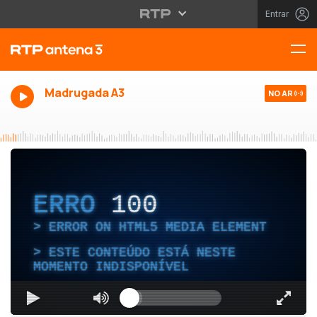
Entrar
Madrugada A3
NO AR
ERRO
100
ERROR ON HTML5 MEDIA ELEMENT
ESTE CONTEÚDO ESTÁ NESTE
MOMENTO INDISPONÍVEL