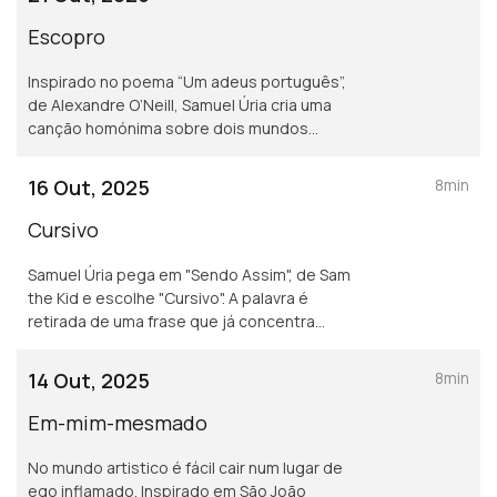
Escopro
Inspirado no poema “Um adeus português”,
de Alexandre O’Neill, Samuel Úria cria uma
canção homónima sobre dois mundos
distintos, entre a escultora erótica Claudel e
as tábuas de pedra das leis de Moisés.
16 Out, 2025
8min
Cursivo
Samuel Úria pega em "Sendo Assim", de Sam
the Kid e escolhe "Cursivo". A palavra é
retirada de uma frase que já concentra
música em si e que descreve o ato da
escrita do rapper.
14 Out, 2025
8min
Em-mim-mesmado
No mundo artistico é fácil cair num lugar de
ego inflamado. Inspirado em São João