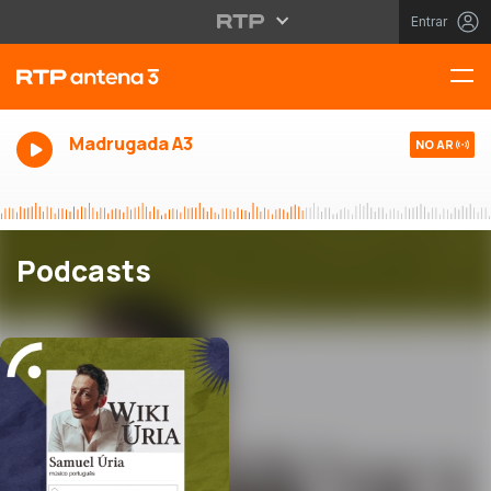
Entrar
Madrugada A3
NO AR
Podcasts