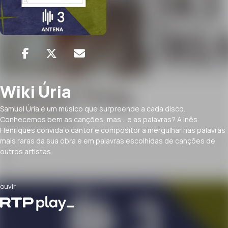
Wiki Úria
Samuel Úria é um músico que surpreende a cada disco.
Conhecemos bem as canções, mas... e as palavras? A Inês
Henriques convida o cantor e compositor a mergulhar nas palavras
mais raras da sua obra e em palavras escolhidas de canções de
outros artistas.
ouvir