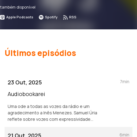
também disponível
Apple Podcasts
Spotify
RSS
Últimos episódios
23 Out, 2025
7min
Audiobookarei
Uma ode a todas as vozes da rádio e um
agradecimento a Inês Menezes. Samuel Úria
reflete sobre vozes com expressividade
maior que a sua, como Frank Muller, e sobre
não se achar digno de ser “audiobookado”.
21 Out, 2025
6min