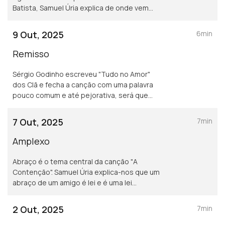
Batista, Samuel Úria explica de onde vem
esta ideia de precisar de diminuir.
9 Out, 2025
6min
Remisso
Sérgio Godinho escreveu "Tudo no Amor"
dos Clã e fecha a canção com uma palavra
pouco comum e até pejorativa, será que
esta palavra tem outro sentido? Samuel Úria
acredita que sim.
7 Out, 2025
7min
Amplexo
Abraço é o tema central da canção "A
Contenção". Samuel Úria explica-nos que um
abraço de um amigo é lei e é uma lei
dura...aplicada nos ternos termos legais.
2 Out, 2025
7min