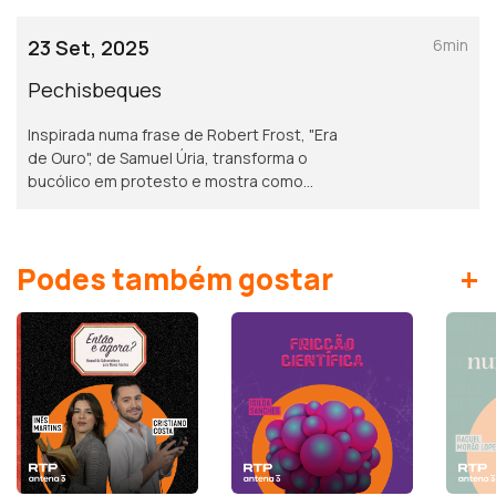
pessoa rural, é muitas vezes o grande
criador do idioma.
23 Set, 2025
6min
Pechisbeques
Inspirada numa frase de Robert Frost, "Era
de Ouro", de Samuel Úria, transforma o
bucólico em protesto e mostra como
valores preciosos se perdem, sufocados
pelo medo e pela desesperança.
+
Podes também gostar