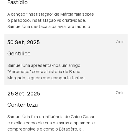
Fastídio
A canção "Insatisfação" de Márcia fala sobre
o paradoxo: insatisfação vs criatividade.
Samuel Úria destaca a palavra rara fastídio e
a audácia de Márcia.
30 Set, 2025
7min
Gentílico
Samuel Úria apresenta-nos um amigo.
"Aeromoço" conta a história de Bruno
Morgado, alguém que comporta tantas
histórias dentro da sua própria e cujo
gentílico passou a ser a mundanidade.
25 Set, 2025
7min
Contenteza
Samuel Úria fala da influência de Chico César
e explica como ele cria palavras amplamente
compreensíveis e como o Béradêro, a