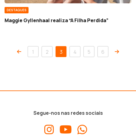
DESTAQUES
Maggie Gyllenhaal realiza “A Filha Perdida”
1
2
3
4
5
6
Segue-nos nas redes sociais