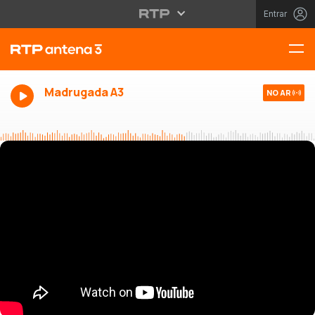
Entrar
Madrugada A3
NO AR