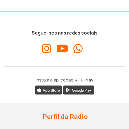
Segue-nos nas redes sociais
Instala a aplicação
RTP Play
Perfil da Rádio