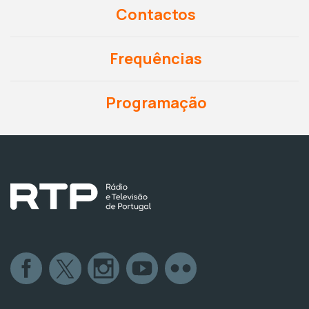
Contactos
Frequências
Programação