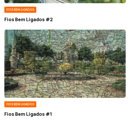
FIOS BEM LIGADOS
Fios Bem Ligados #2
FIOS BEM LIGADOS
Fios Bem Ligados #1