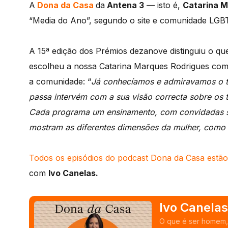
A
Dona da Casa
da
Antena 3
— isto é,
Catarina M
“Media do Ano”, segundo o site e comunidade LG
A 15ª edição dos Prémios dezanove distinguiu o q
escolheu a nossa Catarina Marques Rodrigues com
a comunidade: “
Já conhecíamos e admiravamos o t
passa intervém com a sua visão correcta sobre os
Cada programa um ensinamento, com convidadas se
mostram as diferentes dimensões da mulher, como 
Todos os episódios do podcast Dona da Casa estão 
com
Ivo Canelas.
Ivo Canelas
O que é ser homem, 