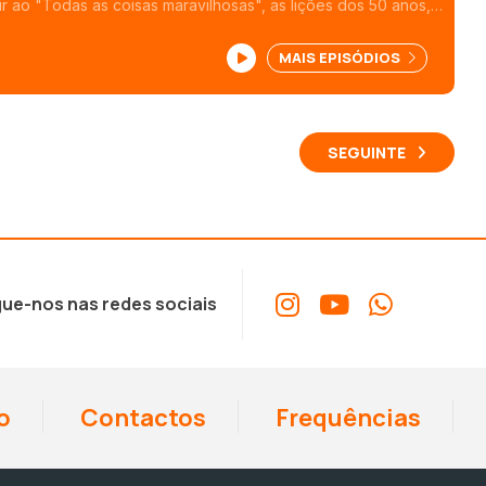
r ao "Todas as coisas maravilhosas", as lições dos 50 anos, a
a, o sonho lá fora e o significado do Natal.
MAIS EPISÓDIOS
SEGUINTE
ue-nos nas redes sociais
o
Contactos
Frequências