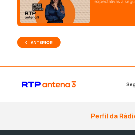
expectativas a segui
depressão à sua volt
ANTERIOR
Seg
Perfil da Rádi