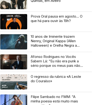
Quintas, em Aveiro
Prova Oral pausa em agosto… O
que há para ouvir às 19h?
10 anos de Iminente trazem
Nenny, Original Kappa (Allen
Halloween) e Orelha Negra a
Marvila
Afonso Rodrigues no Vocês
Sabem Lá: “Eu não era punk a
sério porque os meus pais não
me deixavam”
O regresso da rubrica «A Leste
do Couraíso»
Filipe Sambado no FMM: “A
minha poesia está muito mais