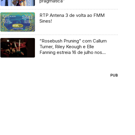
pragmática”
RTP Antena 3 de volta ao FMM
Sines!
“Rosebush Pruning” com Callum
Turner, Riley Keough e Elle
Fanning estreia 16 de julho nos
cinemas
PUB