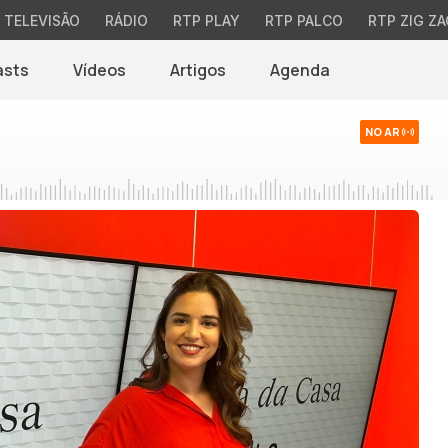
TELEVISÃO
RÁDIO
RTP PLAY
RTP PALCO
RTP ZIG ZA
asts
Vídeos
Artigos
Agenda
NO AR