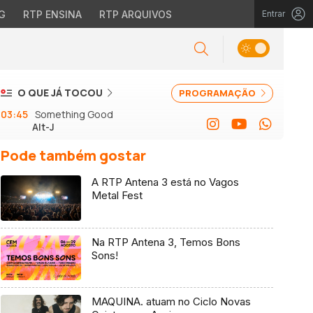
G
RTP ENSINA
RTP ARQUIVOS
Entrar
O QUE JÁ TOCOU
PROGRAMAÇÃO
03:45
Something Good
Alt-J
Pode também gostar
A RTP Antena 3 está no Vagos
Metal Fest
Na RTP Antena 3, Temos Bons
Sons!
MAQUINA. atuam no Ciclo Novas