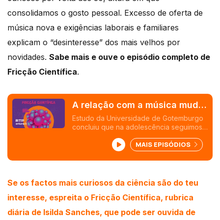
consolidamos o gosto pessoal. Excesso de oferta de
música nova e exigências laborais e familiares
explicam o “desinteresse” dos mais velhos por
novidades.
Sabe mais e ouve o episódio completo de
Fricção Científica
.
A relação com a música muda
ao longo da vida
Estudo da Universidade de Gotemburgo
concluiu que na adolescência seguimos
tendências, com a entrada na idade
MAIS EPISÓDIOS
adulta alargamos gostos e na velhice
cultivamos clássicos da nossa vida
Se os factos mais curiosos da ciência são do teu
interesse, espreita o Fricção Científica, rubrica
diária de Isilda Sanches, que pode ser ouvida de