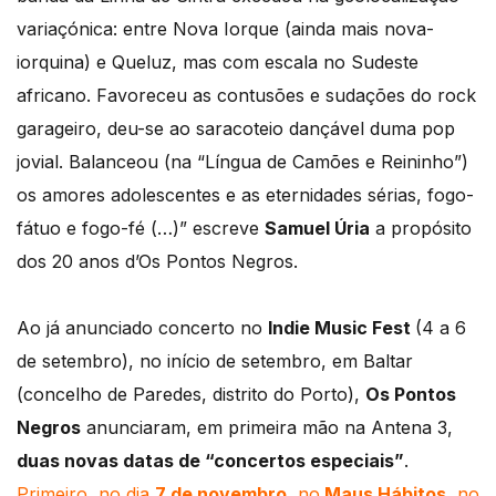
variaçónica: entre Nova Iorque (ainda mais nova-
iorquina) e Queluz, mas com escala no Sudeste
africano. Favoreceu as contusões e sudações do rock
garageiro, deu-se ao saracoteio dançável duma pop
jovial. Balanceou (na “Língua de Camões e Reininho”)
os amores adolescentes e as eternidades sérias, fogo-
fátuo e fogo-fé (…)” escreve
Samuel Úria
a propósito
dos 20 anos d’Os Pontos Negros.
Ao já anunciado concerto no
Indie Music Fest
(4 a 6
de setembro), no início de setembro, em Baltar
(concelho de Paredes, distrito do Porto),
Os Pontos
Negros
anunciaram, em primeira mão na Antena 3,
duas novas datas de “concertos especiais”
.
Primeiro, no dia
7 de novembro
, no
Maus Hábitos
, no