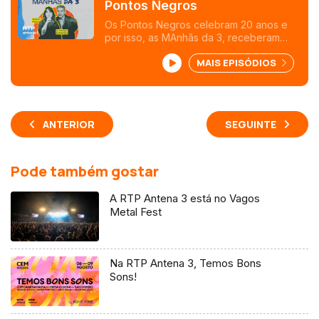
Pontos Negros
Os Pontos Negros celebram 20 anos e
por isso, as MAnhãs da 3, receberam
Henrique Amaro e Catrina Fernandes,
MAIS EPISÓDIOS
pessoas em quem a banda teve, e tem,
um grande impacto e ainda os membros
da banda, Jónatas Pires e Filipe Sousa
ANTERIOR
SEGUINTE
Pode também gostar
A RTP Antena 3 está no Vagos
Metal Fest
Na RTP Antena 3, Temos Bons
Sons!