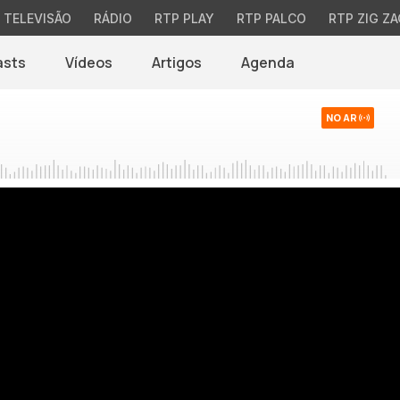
TELEVISÃO
RÁDIO
RTP PLAY
RTP PALCO
RTP ZIG ZA
asts
Vídeos
Artigos
Agenda
NO AR