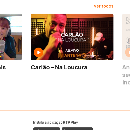
ver todos
is
Carlão – Na Loucura
An
se
In
Instala a aplicação
RTP Play