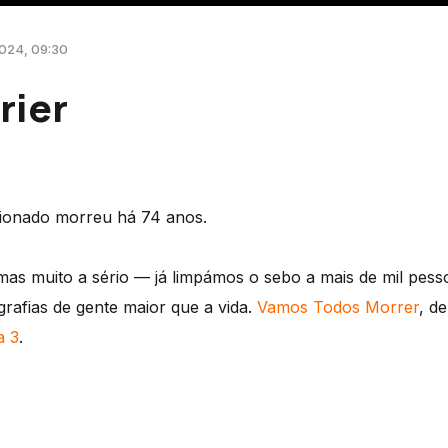
2024, 09:30
rier
cionado morreu há 74 anos.
 mas muito a sério — já limpámos o sebo a mais de mil pes
rafias de gente maior que a vida.
Vamos Todos Morrer
, d
a 3
.