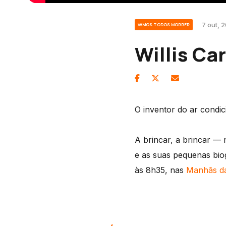
7 out, 
VAMOS TODOS MORRER
Willis Car
O inventor do ar condi
A brincar, a brincar —
e as suas pequenas biog
às 8h35, nas
Manhãs d