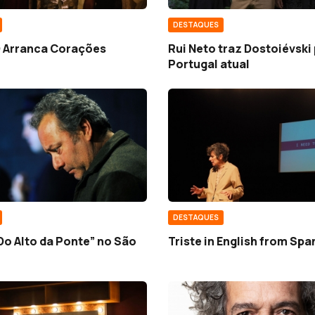
DESTAQUES
O Arranca Corações
Rui Neto traz Dostoiévski
Portugal atual
DESTAQUES
Do Alto da Ponte” no São
Triste in English from Spa