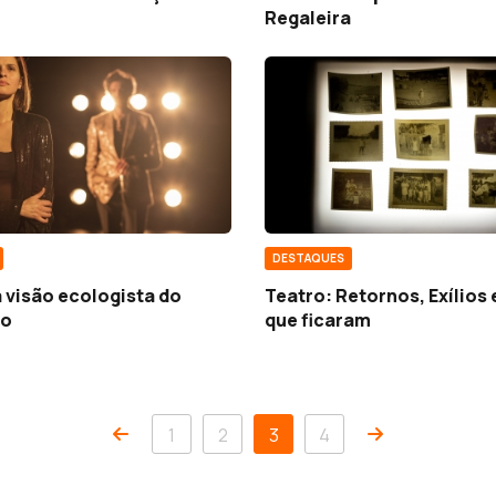
Regaleira
DESTAQUES
 visão ecologista do
Teatro: Retornos, Exílios 
mo
que ficaram
1
2
3
4