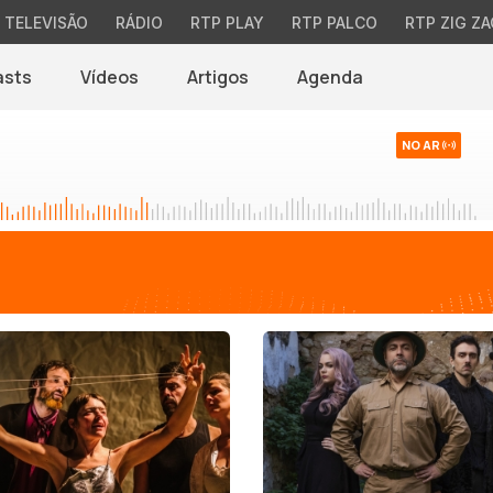
TELEVISÃO
RÁDIO
RTP PLAY
RTP PALCO
RTP ZIG ZA
asts
Vídeos
Artigos
Agenda
NO AR