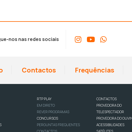
ue-nos nas redes sociais
o
Contactos
Frequências
RTP PLAY
CONTACTOS
EM DIRETO
PROVEDORA DO
REVER PROGRAMAS
TELESPECTADOR
CONCURSOS
PROVEDORA DO OUVI
S
PERGUNTAS FREQUENTES
ACESSIBILIDADES
CONTACTOS
SATÉLITES