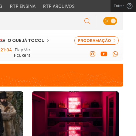
G
RTP ENSINA
RTP ARQUIVOS
Entrar
O QUE JÁ TOCOU
PROGRAMAÇÃO
21:04
Play Me
Fcukers