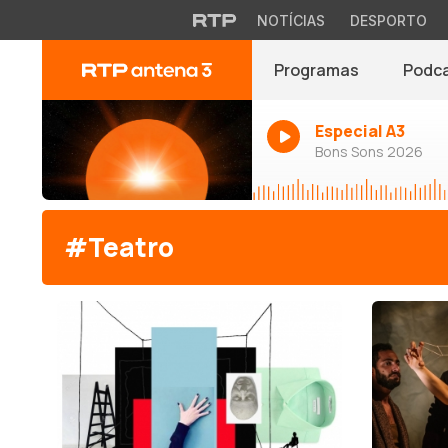
NOTÍCIAS
DESPORTO
Programas
Podc
Especial A3
Bons Sons 2026
#Teatro