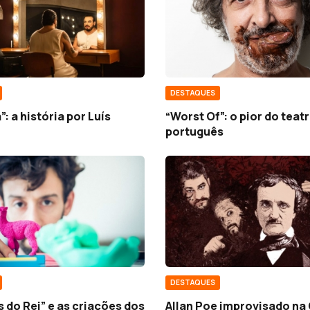
DESTAQUES
”: a história por Luís
“Worst Of”: o pior do teat
português
DESTAQUES
s do Rei” e as criações dos
Allan Poe improvisado na 