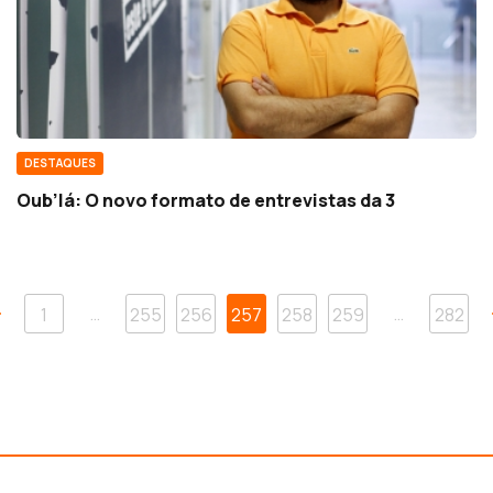
DESTAQUES
Oub’lá: O novo formato de entrevistas da 3
…
…
1
255
256
257
258
259
282