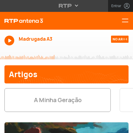
Entrar
Madrugada A3
NO AR
Artigos
A Minha Geração