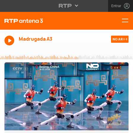
Entrar
Madrugada A3
NO AR