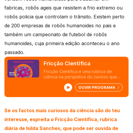
fabricas, robôs ageis que resistem a frio extremo ou
robôs policia que controlam o
trânsito. Existem perto
de 200 empresas de robôs humanoides no pais e
também um campeonato de futebol de robôs
humanoides, cuja primeira edição aconteceu o ano
passado.
Fricção Científica
Fricção Cientifica é uma rubrica de
ciência na perspetiva do curioso que
também pode interessar ao especialista.
OUVIR PROGRAMA
Tendo como fonte noticias de ciência
verdadeiras e fidedignas, Isilda Sanches
procura dar conta de assuntos sérios
e/ou ligeiros, baseando-se sempre em
descobertas, estudos, experiências,
Se os factos mais curiosos da ciência são do teu
teorias e tudo o que diga respeito ao
interesse, espreita o Fricção Científica, rubrica
fascinante e intrigante universo da
ciência.
diária de Isilda Sanches, que pode ser ouvida de