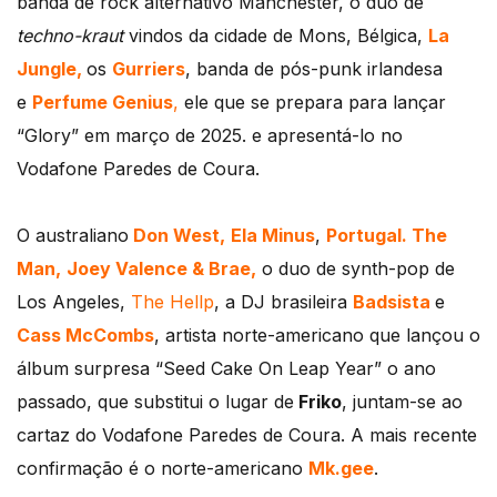
banda de rock alternativo Manchester, o duo de
techno-kraut
vindos da cidade de Mons, Bélgica,
La
Jungle,
os
Gurriers
, banda de pós-punk irlandesa
e
Perfume Genius
,
ele que se prepara para lançar
“Glory” em março de 2025. e apresentá-lo no
Vodafone Paredes de Coura.
O australiano
Don West,
Ela Minus
,
Portugal. The
Man,
Joey Valence & Brae,
o duo de synth-pop de
Los Angeles,
The Hellp
, a DJ brasileira
Badsista
e
Cass McCombs
, artista norte-americano que lançou o
álbum surpresa “Seed Cake On Leap Year” o ano
passado, que substitui o lugar de
Friko
, juntam-se ao
cartaz do Vodafone Paredes de Coura. A mais recente
confirmação é o norte-americano
Mk.gee
.