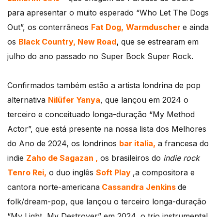
para apresentar o muito esperado “Who Let The Dogs
Out”, os conterrâneos
Fat Dog,
Warmduscher
e ainda
os
Black Country, New Road
,
que se estrearam em
julho do ano passado no Super Bock Super Rock.
Confirmados também estão a artista londrina de pop
alternativa
Nilüfer Yanya
, que lançou em 2024 o
terceiro e conceituado longa-duração “My Method
Actor”, que está presente na nossa lista dos Melhores
do Ano de 2024, os londrinos
bar italia,
a francesa do
indie
Zaho de Sagazan ,
os brasileiros do
indie rock
Tenro Rei,
o duo inglês
Soft Play
,a compositora e
cantora norte-americana
Cassandra Jenkins
de
folk/dream-pop, que lançou o terceiro longa-duração
“My Light, My Destroyer” em 2024, o trio instrumental