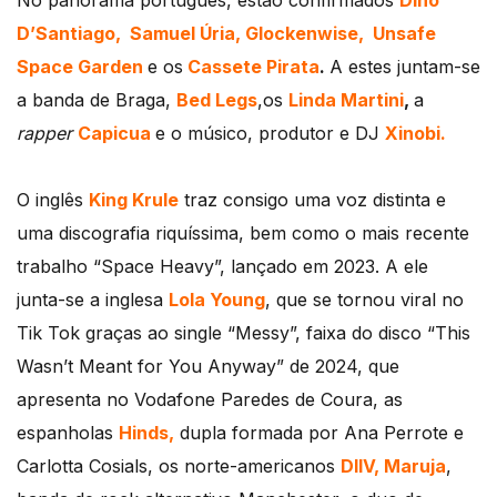
D’Santiago,
Samuel Úria,
Glockenwise,
Unsafe
Space Garden
e os
Cassete Pirata
.
A estes juntam-se
a banda de Braga,
Bed Legs
,os
Linda Martini
,
a
rapper
Capicua
e o músico, produtor e DJ
Xinobi.
O inglês
King Krule
traz consigo uma voz distinta e
uma discografia riquíssima, bem como o mais recente
trabalho “Space Heavy”, lançado em 2023. A ele
junta-se a inglesa
Lola Young
, que se tornou viral no
Tik Tok graças ao single “Messy”, faixa do disco “This
Wasn’t Meant for You Anyway” de 2024, que
apresenta no Vodafone Paredes de Coura, as
espanholas
Hinds,
dupla formada por Ana Perrote e
Carlotta Cosials, os norte-americanos
DIIV,
Maruja
,