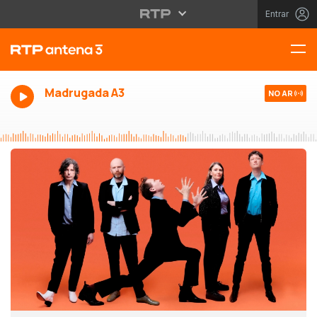
Entrar
Madrugada A3
NO AR