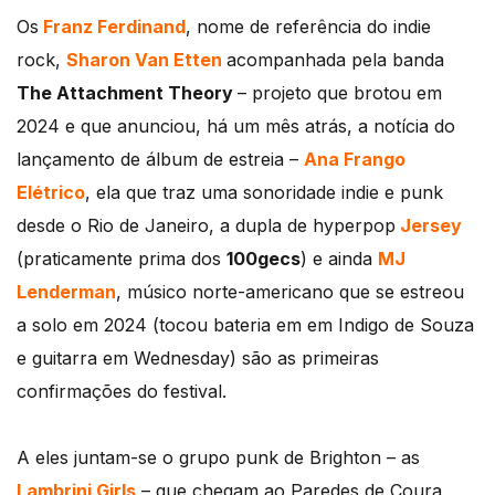
Os
Franz Ferdinand
, nome de referência do indie
rock,
Sharon Van Etten
acompanhada pela banda
The Attachment Theory
– projeto que brotou em
2024 e que anunciou, há um mês atrás, a notícia do
lançamento de álbum de estreia –
Ana Frango
Elétrico
, ela que traz uma sonoridade indie e punk
desde o Rio de Janeiro, a dupla de hyperpop
Jersey
(praticamente prima dos
100gecs
) e ainda
MJ
Lenderman
, músico norte-americano que se estreou
a solo em 2024 (tocou bateria em em Indigo de Souza
e guitarra em Wednesday) são as primeiras
confirmações do festival.
A eles juntam-se o grupo punk de Brighton – as
Lambrini Girls
– que chegam ao Paredes de Coura