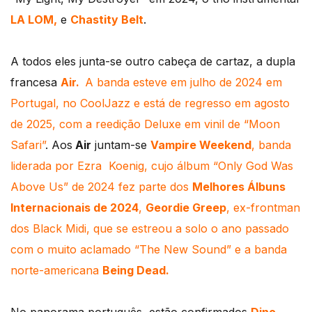
LA LOM,
e
Chastity Belt
.
A todos eles junta-se outro cabeça de cartaz, a dupla
francesa
Air.
A banda esteve em julho de 2024 em
Portugal, no CoolJazz e está de regresso em agosto
de 2025, com a reedição Deluxe em vinil de “Moon
Safari”
. Aos
Air
juntam-se
Vampire Weekend
, banda
liderada por Ezra Koenig, cujo álbum “Only God Was
Above Us” de 2024 fez parte dos
Melhores Álbuns
Internacionais de 2024
,
Geordie Greep
, ex-frontman
dos Black Midi, que se estreou a solo o ano passado
com o muito aclamado “The New Sound” e a banda
norte-americana
Being Dead.
No panorama português, estão confirmados
Dino