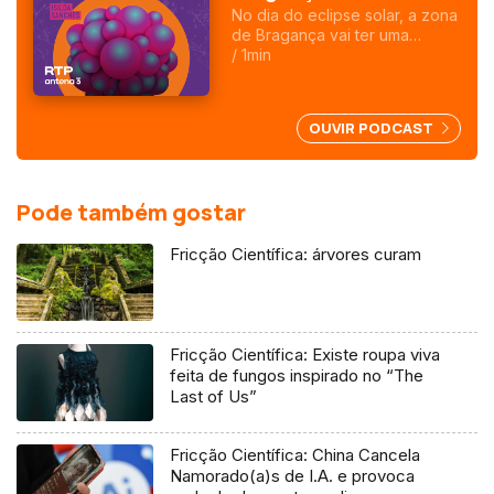
No dia do eclipse solar, a zona
de Bragança vai ter uma
ocultação de 99%. O Centro
/ 1min
Ciência Viva tem várias
actividades programadas que
começam alguns dias antes.
OUVIR PODCAST
Depois do eclipse há chuva de
Perseidas
Pode também gostar
Fricção Científica: árvores curam
Fricção Científica: Existe roupa viva
feita de fungos inspirado no “The
Last of Us”
Fricção Científica: China Cancela
Namorado(a)s de I.A. e provoca