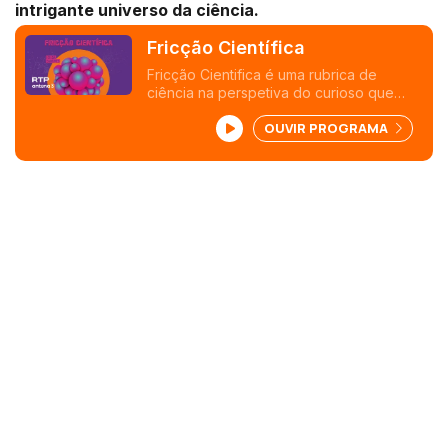
intrigante universo da ciência.
Fricção Científica
Fricção Cientifica é uma rubrica de
ciência na perspetiva do curioso que
também pode interessar ao especialista.
OUVIR PROGRAMA
Tendo como fonte noticias de ciência
verdadeiras e fidedignas, Isilda Sanches
procura dar conta de assuntos sérios
e/ou ligeiros, baseando-se sempre em
descobertas, estudos, experiências,
teorias e tudo o que diga respeito ao
fascinante e intrigante universo da
ciência.