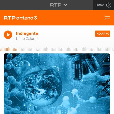
Entrar
Indiegente
NO AR
Nuno Calado